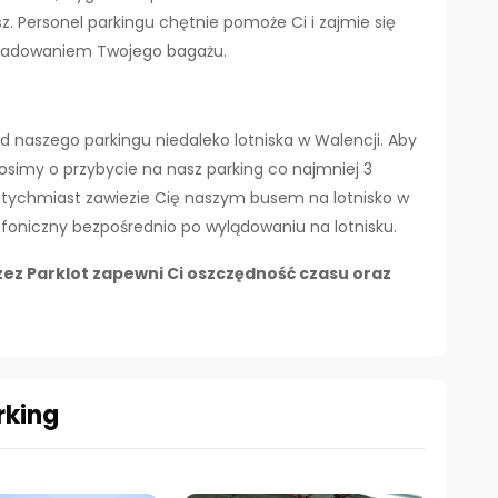
z. Personel parkingu chętnie pomoże Ci i zajmie się
aładowaniem Twojego bagażu.
 naszego parkingu niedaleko lotniska w Walencji. Aby
rosimy o przybycie na nasz parking co najmniej 3
atychmiast zawiezie Cię naszym busem na lotnisko w
efoniczny bezpośrednio po wylądowaniu na lotnisku.
zez Parklot zapewni Ci oszczędność czasu oraz
rking