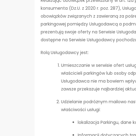
Realizując obowiązek przewidziany w art. 12a p
konsumenta (Dz.U. z 2020 r. poz. 287), Usłu
obowiązków związanych z zawieraną za poś
parkingowej pomiędzy Usługodawcą a podmio
prezentują swoje oferty na Serwisie Usługod
dostępne na Serwisie Usługodawcy pochodz
Rolą Usługodawcy jest:
Umieszczanie w serwisie ofert usł
właścicieli parkingów lub osoby od
Usługodawca nie ma bowiem wpływu
zawsze przekazuje najbardziej aktua
Udzielanie podróżnym mailowo nas
właściwości usługi:
lokalizacja Parkingu, dane 
Informacji dotyczących tra