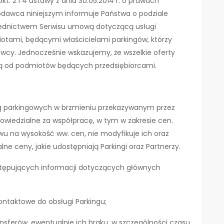
kt. 2 i 4 ustawy z dnia 30.05.2014 r. o prawach
godawca niniejszym informuje Państwa o podziale
rednictwem Serwisu umową dotyczącą usługi
tami, będącymi właścicielami parkingów, którzy
awcy. Jednocześnie wskazujemy, że wszelkie oferty
ą od podmiotów będących przedsiębiorcami.
ug parkingowych w brzmieniu przekazywanym przez
powiedzialne za współpracę, w tym w zakresie cen.
 na wysokość ww. cen, nie modyfikuje ich oraz
lne ceny, jakie udostępniają Parkingi oraz Partnerzy.
tępujących informacji dotyczących głównych
kontaktowe do obsługi Parkingu;
nsferów, ewentualnie ich braku, w szczególności czasu