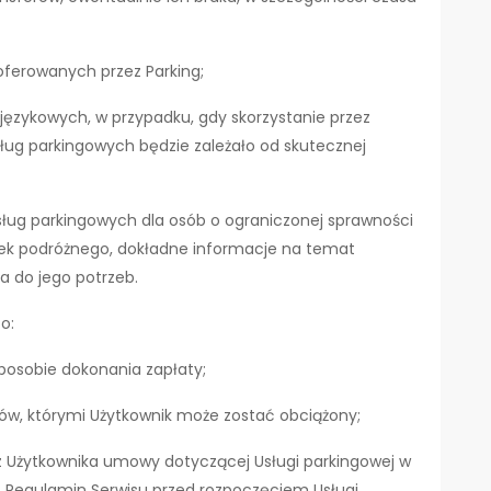
oferowanych przez Parking;
ęzykowych, w przypadku, gdy skorzystanie przez
ług parkingowych będzie zależało od skutecznej
sług parkingowych dla osób o ograniczonej sprawności
sek podróżnego, dokładne informacje na temat
a do jego potrzeb.
o:
sposobie dokonania zapłaty;
ów, którymi Użytkownik może zostać obciążony;
z Użytkownika umowy dotyczącej Usługi parkingowej w
z Regulamin Serwisu przed rozpoczęciem Usługi