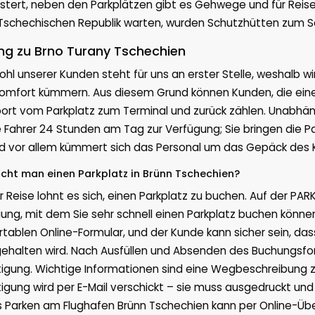
stert, neben den Parkplätzen gibt es Gehwege und für Reise
 Tschechischen Republik warten, wurden Schutzhütten zum Sc
g zu Brno Turany Tschechien
hl unserer Kunden steht für uns an erster Stelle, weshalb wi
omfort kümmern. Aus diesem Grund können Kunden, die einen
ort vom Parkplatz zum Terminal und zurück zählen. Unabhä
 Fahrer 24 Stunden am Tag zur Verfügung; Sie bringen die P
nd vor allem kümmert sich das Personal um das Gepäck des 
cht man einen Parkplatz in Brünn Tschechien?
r Reise lohnt es sich, einen Parkplatz zu buchen. Auf der PA
ung, mit dem Sie sehr schnell einen Parkplatz buchen können
tablen Online-Formular, und der Kunde kann sicher sein, das
ehalten wird. Nach Ausfüllen und Absenden des Buchungsfor
igung. Wichtige Informationen sind eine Wegbeschreibung 
igung wird per E-Mail verschickt – sie muss ausgedruckt un
s Parken am Flughafen Brünn Tschechien kann per Online-Übe