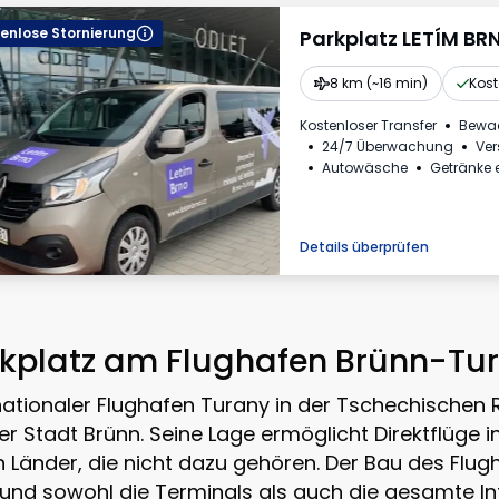
enlose Stornierung
Parkplatz LETÍM BR
8 km (~16 min)
Kost
Kostenloser Transfer
Bewa
24/7 Überwachung
Ver
Autowäsche
Getränke e
Rechnung aus dem Park
Erforderliche Fahrzeugke
Details überprüfen
kplatz am Flughafen Brünn-Tu
nationaler Flughafen Turany in der Tschechischen 
der Stadt Brünn. Seine Lage ermöglicht Direktflüge 
n Länder, die nicht dazu gehören. Der Bau des Fl
 und sowohl die Terminals als auch die gesamte Inf