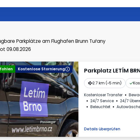
ügbare Parkplätze
am Flughafen Brunn Tuřany
ot 09.08.2026
fohlen
Kostenlose Stornierung
Parkplatz LETÍM BR
2.7 km (~5 min)
Kos
Kostenloser Transfer
Bewa
24/7 Service
24/7 Übe
Beleuchtet
Autowäsch
Rechnung aus dem Park
Erforderliche Fahrzeugke
Details überprüfen