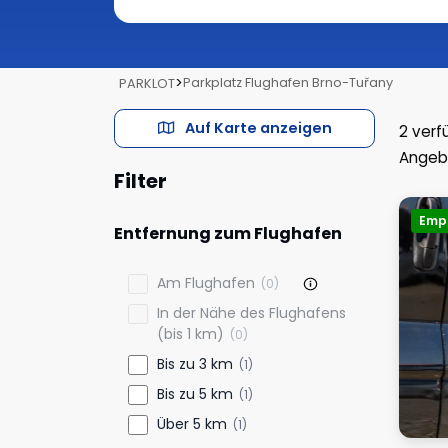
>
Parkplatz Flughafen Brno-Tuřany
PARKLOT
Auf Karte anzeigen
2
verf
Angeb
Filter
Emp
Entfernung zum Flughafen
Am Flughafen
(0)
In der Nähe des Flughafens
(bis 1 km)
(0)
Bis zu 3 km
(1)
Bis zu 5 km
(1)
Über 5 km
(1)