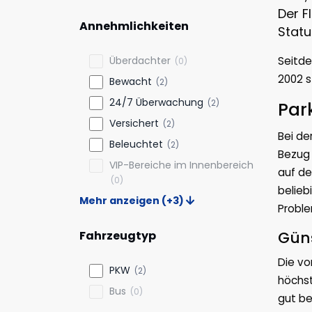
Der F
Annehmlichkeiten
Statu
Überdachter
Seitde
(0)
2002 s
Bewacht
(2)
24/7 Überwachung
(2)
Par
Versichert
(2)
Bei de
Beleuchtet
(2)
Bezug 
VIP-Bereiche im Innenbereich
auf de
(0)
belieb
Mehr anzeigen (+3)
Proble
Güns
Fahrzeugtyp
Die vo
PKW
(2)
höchst
Bus
(0)
gut be