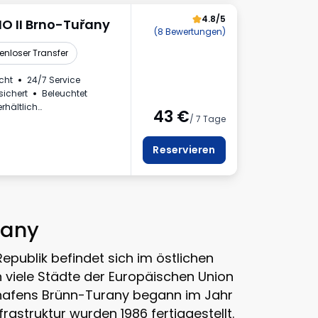
4.8/5
NO II Brno-Tuřany
(8 Bewertungen)
enloser Transfer
cht
24/7 Service
sichert
Beleuchtet
rhältlich
43
€
/ 7 Tage
haus
nnzeichen
Reservieren
rany
Republik
befindet sich im östlichen
in viele Städte der Europäischen Union
ughafens Brünn-Turany begann im Jahr
rastruktur wurden 1986 fertiggestellt.