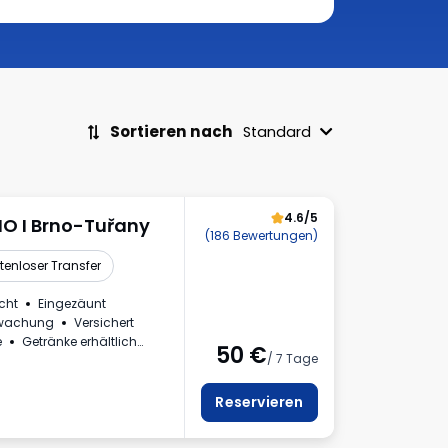
Sortieren nach
Standard
4.6/5
NO I Brno-Tuřany
(186 Bewertungen)
tenloser Transfer
cht
Eingezäunt
rwachung
Versichert
e
Getränke erhältlich
50
€
/ 7 Tage
haus
nnzeichen
Reservieren