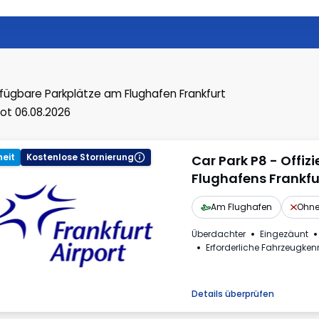
fügbare Parkplätze
am Flughafen Frankfurt
ot 06.08.2026
eit
Kostenlose Stornierung
Car Park P8 - Offizi
Flughafens Frankfu
Am Flughafen
Ohne
Überdachter
Eingezäunt
Erforderliche Fahrzeugke
Details überprüfen