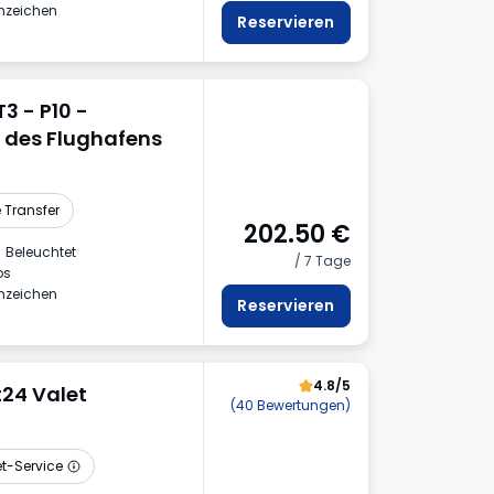
nnzeichen
Reservieren
3 - P10 -
tz des Flughafens
 Transfer
202.50
€
Beleuchtet
/ 7 Tage
os
nnzeichen
Reservieren
4.8/5
t24 Valet
(40 Bewertungen)
et-Service