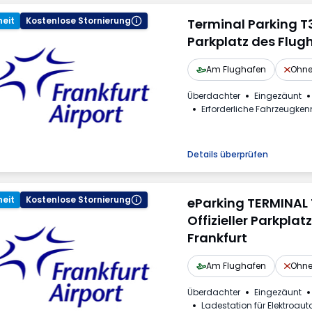
eit
Kostenlose Stornierung
Terminal Parking T3 
Parkplatz des Flug
Am Flughafen
Ohne
Überdachter
Eingezäunt
Erforderliche Fahrzeugke
Details überprüfen
eit
Kostenlose Stornierung
eParking TERMINAL T
Offizieller Parkpla
Frankfurt
Am Flughafen
Ohne
Überdachter
Eingezäunt
Ladestation für Elektroaut