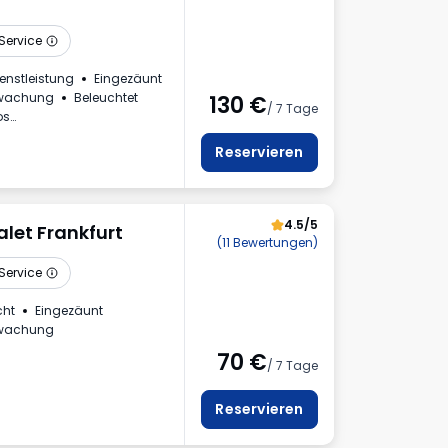
Service
ienstleistung
Eingezäunt
rwachung
Beleuchtet
130
€
/ 7 Tage
os
haus
Reservieren
4.5/5
let Frankfurt
(11 Bewertungen)
Service
ht
Eingezäunt
rwachung
70
€
/ 7 Tage
Reservieren