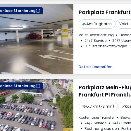
enlose Stornierung
Parkplatz Frankfur
Am Flughafen
Valet-
Valet Dienstleistung
Bewac
24/7 Service
24/7 Übe
Für Personenkraftwagen
Rechnung aus dem Park
Details überprüfen
enlose Stornierung
Parkplatz Mein-Fl
Frankfurt P1 Frankf
5.7 km (~8 min)
Kos
Kostenloser Transfer
Bewa
24/7 Service
24/7 Übe
Rechnung aus dem Park