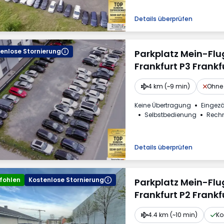
Details überprüfen
enlose Stornierung
Parkplatz Mein-Fl
Frankfurt P3 Frankf
4 km (~9 min)
Ohne 
Keine Übertragung
Eingez
Selbstbedienung
Rech
Details überprüfen
fohlen
Kostenlose Stornierung
Parkplatz Mein-Fl
Frankfurt P2 Frankf
4.4 km (~10 min)
Ko