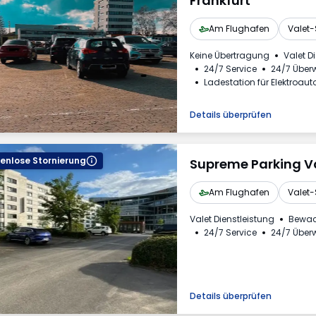
Frankfurt
Am Flughafen
Valet-
Keine Übertragung
Valet D
24/7 Service
24/7 Übe
Ladestation für Elektroaut
Rechnung aus dem Park
Details überprüfen
enlose Stornierung
Supreme Parking Va
Am Flughafen
Valet-
Valet Dienstleistung
Bewac
24/7 Service
24/7 Übe
Details überprüfen