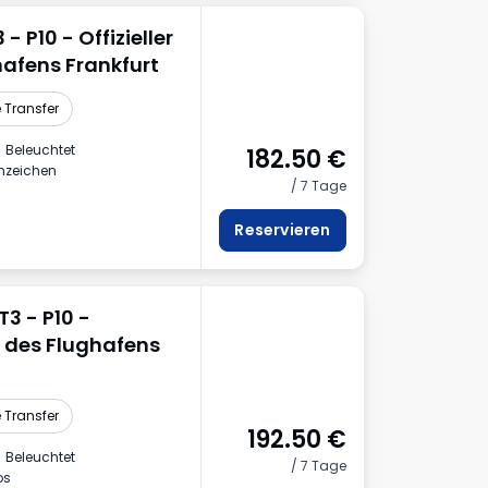
- P10 - Offizieller
hafens Frankfurt
 Transfer
Beleuchtet
182.50
€
nnzeichen
/ 7 Tage
Reservieren
3 - P10 -
tz des Flughafens
 Transfer
192.50
€
Beleuchtet
/ 7 Tage
os