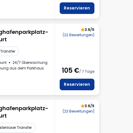
Reservieren
3.6/5
ughafenparkplatz-
(22 Bewertungen)
urt
Transfer
äunt
24/7 Überwachung
nung aus dem Parkhaus
105
€
/ 7 Tage
Reservieren
3.6/5
ughafenparkplatz-
(23 Bewertungen)
urt
stenloser Transfer