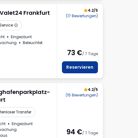
4.2/5
tValet24 Frankfurt
(17 Bewertungen)
Service
ht
Eingezäunt
rwachung
Beleuchtet
73
€
/ 7 Tage
haus
Reservieren
4.2/5
ughafenparkplatz-
(15 Bewertungen)
urt
tenloser Transfer
cht
Eingezäunt
rwachung
94
€
/ 7 Tage
haus