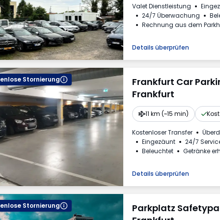
Valet Dienstleistung
Einge
24/7 Überwachung
Bel
Rechnung aus dem Park
Details überprüfen
enlose Stornierung
Frankfurt Car Park
Frankfurt
11 km (~15 min)
Kost
Kostenloser Transfer
Überd
Eingezäunt
24/7 Servic
Beleuchtet
Getränke erh
Details überprüfen
enlose Stornierung
Parkplatz Safetypa