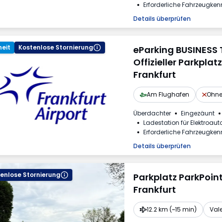
Erforderliche Fahrzeugke
Details überprüfen
eit
Kostenlose Stornierung
eParking BUSINESS T
Offizieller Parkpla
Frankfurt
Am Flughafen
Ohne
Überdachter
Eingezäunt
Ladestation für Elektroaut
Erforderliche Fahrzeugke
Details überprüfen
enlose Stornierung
Parkplatz ParkPoin
Frankfurt
12.2 km (~15 min)
Val