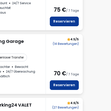
zäunt
24/7 Service
euchtet
75
€
/ 7 Tage
haus
Reservieren
4.5/5
ing Garage
(14 Bewertungen)
enloser Transfer
achter
Bewacht
e
24/7 Überwachung
70
€
/ 7 Tage
ältlich
Reservieren
4.6/5
rking24 VALET
(27 Bewertungen)