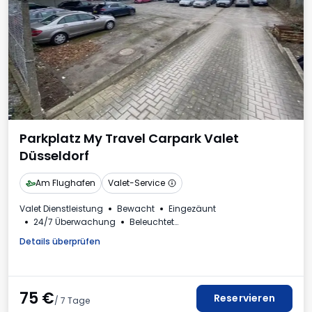
Parkplatz My Travel Carpark Valet
Düsseldorf
Am Flughafen
Valet-Service
Valet Dienstleistung
Bewacht
Eingezäunt
24/7 Überwachung
Beleuchtet
Rechnung aus dem Parkhaus
Details überprüfen
75
€
Reservieren
/ 7 Tage