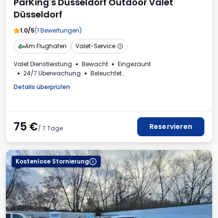
ParKing's Düsseldorf Outdoor Valet
Düsseldorf
1.0/5
(1 Bewertungen)
Am Flughafen
Valet-Service
Valet Dienstleistung
Bewacht
Eingezäunt
24/7 Überwachung
Beleuchtet
Rechnung aus dem Parkhaus
Details überprüfen
75
€
Reservieren
/ 7 Tage
Kostenlose Stornierung