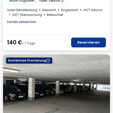
Am Flughafen
Valet-Service
Valet Dienstleistung
Bewacht
Eingezäunt
24/7 Service
24/7 Überwachung
Beleuchtet
Ladestation für Elektroautos
Rechnung aus dem Parkhaus
Details überprüfen
140
€
Reservieren
/ 7 Tage
Kostenlose Stornierung