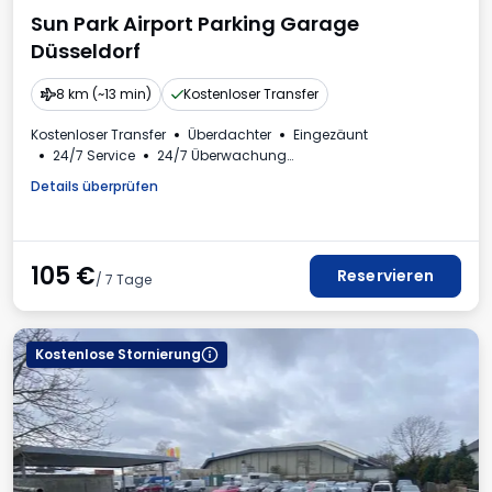
Sun Park Airport Parking Garage
Düsseldorf
8 km (~13 min)
Kostenloser Transfer
Kostenloser Transfer
Überdachter
Eingezäunt
24/7 Service
24/7 Überwachung
Ladestation für Elektroautos
Autowäsche
Details überprüfen
105
€
Reservieren
/ 7 Tage
Kostenlose Stornierung