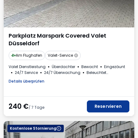
Parkplatz Marspark Covered Valet
Düsseldorf
Am Flughafen
Valet-Service
Valet Dienstleistung
Überdachter
Bewacht
Eingezäunt
24/7 Service
24/7 Überwachung
Beleuchtet
Ladestation für Elektroautos
Rechnung aus dem Parkhaus
Details überprüfen
240
€
Reservieren
/ 7 Tage
Kostenlose Stornierung