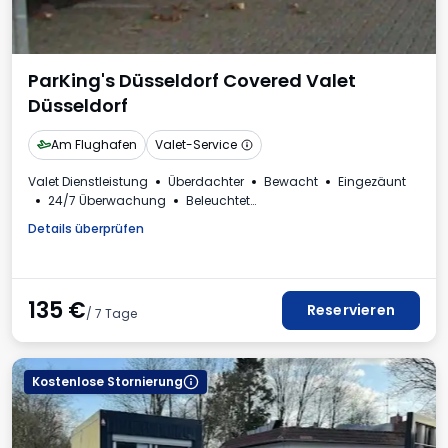
ParKing's Düsseldorf Covered Valet
Düsseldorf
Am Flughafen
Valet-Service
Valet Dienstleistung
Überdachter
Bewacht
Eingezäunt
24/7 Überwachung
Beleuchtet
Rechnung aus dem Parkhaus
Details überprüfen
135
€
Reservieren
/ 7 Tage
Kostenlose Stornierung