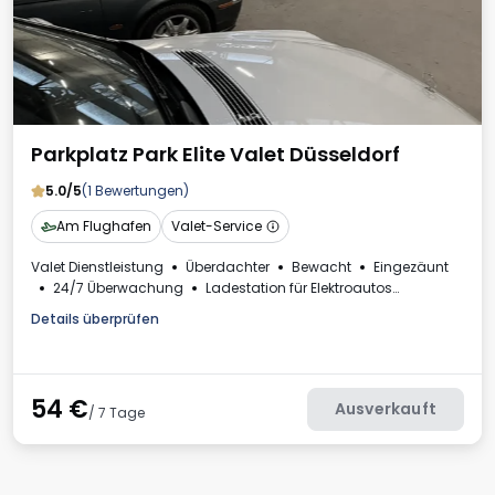
Parkplatz Park Elite Valet Düsseldorf
5.0/5
(1 Bewertungen)
Am Flughafen
Valet-Service
Valet Dienstleistung
Überdachter
Bewacht
Eingezäunt
24/7 Überwachung
Ladestation für Elektroautos
Rechnung aus dem Parkhaus
Details überprüfen
54
€
Ausverkauft
/ 7 Tage