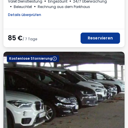
Valet Dienstleistung
Eingezäunt
24/7 Überwachung
Beleuchtet
Rechnung aus dem Parkhaus
Details überprüfen
85
€
Reservieren
/ 7 Tage
Kostenlose Stornierung