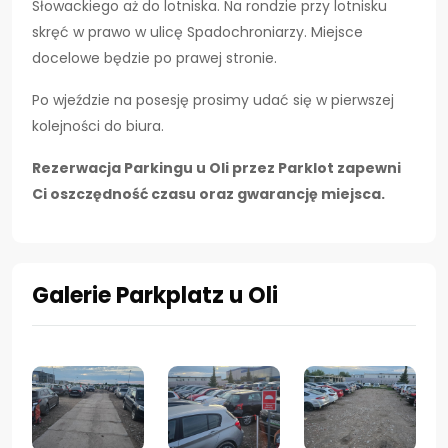
Słowackiego aż do lotniska. Na rondzie przy lotnisku
skręć w prawo w ulicę Spadochroniarzy. Miejsce
docelowe będzie po prawej stronie.
Po wjeździe na posesję prosimy udać się w pierwszej
kolejności do biura.
Rezerwacja Parkingu u Oli przez Parklot zapewni
Ci oszczędność czasu oraz gwarancję miejsca.
Galerie Parkplatz u Oli