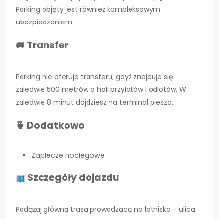
Parking objęty jest również kompleksowym
ubezpieczeniem.
🚐 Transfer
Parking nie oferuje transferu, gdyż znajduje się
zaledwie 500 metrów o hali przylotów i odlotów. W
zaledwie 8 minut dojdziesz na terminal pieszo.
🍵 Dodatkowo
Zaplecze noclegowe
Szczegóły dojazdu
Podążaj główną trasą prowadzącą na lotnisko – ulicą