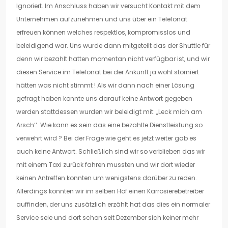
Ignoriert. Im Anschluss haben wir versucht Kontakt mit dem
Unternehmen aufzunehmen und uns über ein Telefonat
erfreuen können welches respektlos, kompromisslos und
beleidigend war. Uns wurde dann mitgeteilt das der Shuttle für
denn wir bezahlt hatten momentan nicht verfügbar ist, und wir
diesen Service im Telefonat bei der Ankunft ja wohl storniert
hätten was nicht stimmt ! Als wir dann nach einer Lösung
gefragt haben konnte uns darauf keine Antwort gegeben
werden stattdessen wurden wir beleidigt mit: ,,Leck mich am
Arsch‘‘. Wie kann es sein das eine bezahlte Dienstleistung so
verwehrt wird ? Bei der Frage wie geht es jetzt weiter gab es
auch keine Antwort. Schließlich sind wir so verblieben das wir
mit einem Taxi zurück fahren mussten und wir dort wieder
keinen Antreffen konnten um wenigstens darüber zu reden.
Allerdings konnten wir im selben Hof einen Karrosierebetreiber
auffinden, der uns zusätzlich erzählt hat das dies ein normaler
Service seie und dort schon seit Dezember sich keiner mehr