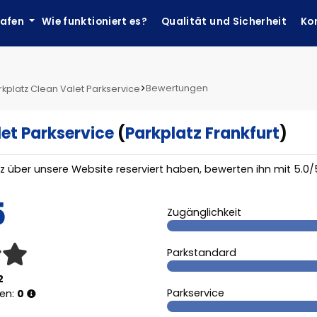
hafen
Wie funktioniert es?
Qualität und Sicherheit
Ko
>
Bewertungen
rkplatz Clean Valet Parkservice
let Parkservice
(
Parkplatz Frankfurt
)
tz über unsere Website reserviert haben, bewerten ihn mit
5.0
/
5
Zugänglichkeit
Parkstandard
2
Parkservice
gen:
0