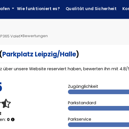
hafen
Wie funktioniert es?
Qualität und Sicherheit
Ko
>
Bewertungen
 P365 Valet
(
Parkplatz Leipzig/Halle
)
tz über unsere Website reserviert haben, bewerten ihn mit
4.8
/
5
Zugänglichkeit
Parkstandard
2
Parkservice
gen:
0