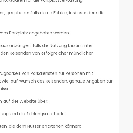
ontaktdaten für die Parkplatzverwaltung;
rs, gegebenenfalls deren Fehlen, insbesondere die
 vom Parkplatz angeboten werden;
raussetzungen, falls die Nutzung bestimmter
 den Reisenden von erfolgreicher mündlicher
fügbarkeit von Parkdiensten für Personen mit
 sowie, auf Wunsch des Reisenden, genaue Angaben zur
isse.
n auf der Website über:
istung und die Zahlungsmethode;
osten, die dem Nutzer entstehen können;