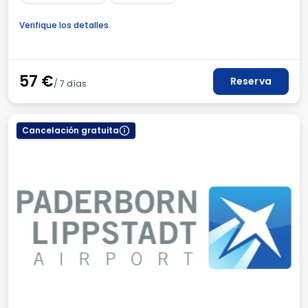
Verifique los detalles.
57
€
Reserva
/ 7 días
Cancelación gratuita