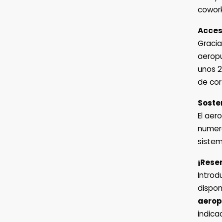
cowork
Acces
Gracia
aeropu
unos 2
de cor
Soste
El aer
numero
sistem
¡Rese
Introd
dispon
aerop
indica