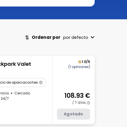
Ordenar por
por defecto
1.0/5
kpark Valet
(1 opiniones)
icio de aparcacoches
rvicio
Cercado
108.93
€
 24/7
/ 7 días
Agotado