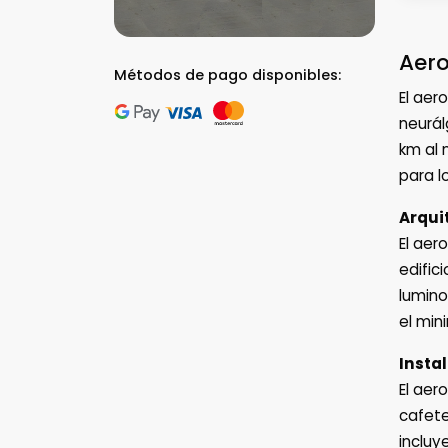
Aero
Métodos de pago disponibles:
El aer
neurál
km al 
para l
Arqui
El aer
edific
lumino
el min
Insta
El aer
cafete
incluy