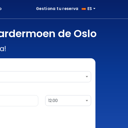
o
Gestiona tu reserva
ES
ardermoen de Oslo
a!
12:00