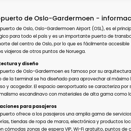
puerto de Oslo-Gardermoen - informaci
opuerto de Oslo, Oslo-Gardermoen Airport (OSL), es el princ
gico para todo el país y es un importante puerto de transb
norte del centro de Oslo, por lo que es fácilmente accesibl
os viajeros de otros puntos de Noruega.
tectura y diseño
opuerto de Oslo-Gardermoen es famoso por su arquitectura 
io de la terminal se ha diseñado para aprovechar al máximo 
so y acogedor. El espacio aeroportuario se caracteriza por
imalismo escandinavo con materiales de alta gama como la
laciones para pasajeros
opuerto ofrece a los pasajeros una amplia gama de servicios
rías, tiendas de ropa de marca, electrónica y productos loc
en cómodas zonas de espera VIP, Wi-Fi gratuito, puntos de