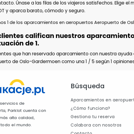
tacto. Únase a las filas de los viajeros satisfechos. Elige e
T y aparca barato, cómodo y seguro.
mos
1
de los aparcamientos en aeropuertos Aeropuerto de O
clientes califican nuestros aparcamient
uación de 1.
ientes que han reservado aparcamiento con nuestra ayuda 
uerto de Oslo-Gardermoen como una
1
/
5
según
1
opiniones
Búsqueda
Aparcamientos en aeropuer
servicios de
¿Cómo funciona?
ta, Parklot cuenta con
Gestiona tu reserva
más alta calidad,
 todo el mundo.
Colabora con nosotros
Contacto