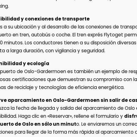
ing.
ibilidad y conexiones de transporte
s a su ubicación y al desarrollo de las conexiones de transpo
erto en tren, autobús o coche. El tren exprés Flytoget perm
0 minutos. Los conductores tienen a su disposición divers
ta a larga duración, con vigilancia y seguridad.
nibilidad y ecología
opuerto de Oslo-Gardermoen es también un ejemplo de res
sas certificaciones que demuestran su compromiso con la s
as de reciclaje y tecnologías de eficiencia energética.
rve aparcamiento en Oslo-Gardermoen sin salir de ca
uzca la fecha de llegada y salida del aparcamiento de Oslo 
ibilidad. Haga clic en «Reservar», rellene el formulario y
disf
uerto de Oslo en sólo un minut
o. Le enviaremos un corre
ciones para llegar de la forma más rápida al aparcamient