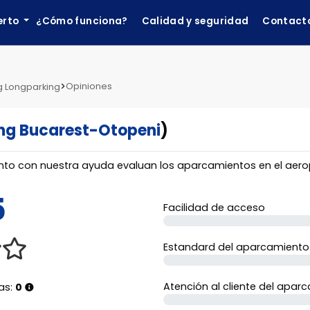
erto
¿Cómo funciona?
Calidad y seguridad
Contact
>
Opiniones
g Longparking
ng Bucarest-Otopeni
)
nto con nuestra ayuda evaluan los aparcamientos en el aer
5
Facilidad de acceso
Estandard del aparcamiento
Atención al cliente del apar
as:
0