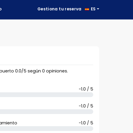
o
Gestiona tu reserva
ES
opuerto
0.0
/
5
según
0
opiniones.
-1.0 / 5
-1.0 / 5
camiento
-1.0 / 5