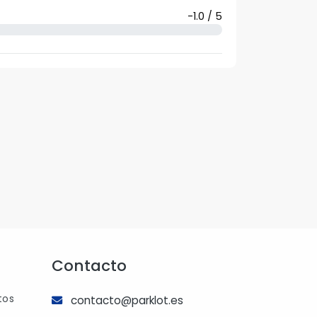
-1.0 / 5
Contacto
tos
contacto@parklot.es