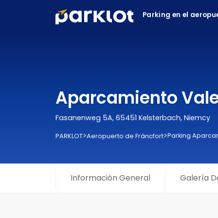
Parking en el aeropu
Aparcamiento Valet
Fasanenweg 5A, 65451 Kelsterbach, Niemcy
>
>
Parking Aparca
PARKLOT
Aeropuerto de Fráncfort
Información General
Galería D