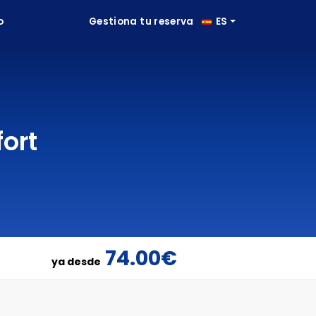
o
Gestiona tu reserva
ES
ort
74.00€
ya desde