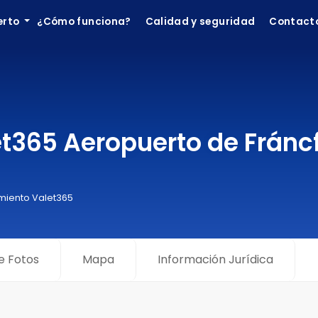
erto
¿Cómo funciona?
Calidad y seguridad
Contact
365 Aeropuerto de Fráncf
miento Valet365
e Fotos
Mapa
Información Jurídica