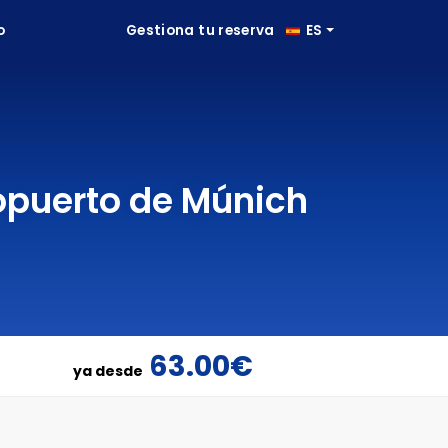
o
Gestiona tu reserva
ES
opuerto de Múnich
63.00€
ya desde