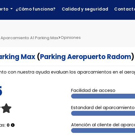
erto
¿Cómo funciona?
Calidad y seguridad
Contact
>
Opiniones
 Aparcamiento A1 Parking Max
arking Max
(
Parking Aeropuerto Radom
)
nto con nuestra ayuda evaluan los aparcamientos en el aer
5
Facilidad de acceso
Estandard del aparcamiento
Atención al cliente del apar
as:
0