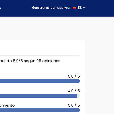
o
Gestiona tu reserva
ES
opuerto
5.0
/
5
según
95
opiniones.
5.0 / 5
4.9 / 5
camiento
5.0 / 5