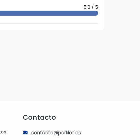
5.0 / 5
Contacto
tos
contacto@parklot.es