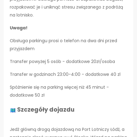
rozpakować je i uniknąć stresu związanego z podróżą
na lotnisko.
Uwaga!
Obsługa parkingu prosi o telefon na dwa dni przed
przyjazdem
Transfer powyżej 5 osób - dodatkowe 20zł/osoba
Transfer w godzinach 23:00-4:00 - dodatkowe 40 zl
Spóźnienie się na parking więcej niż 45 minut -
dodatkowe 50 zł
Szczegóły dojazdu
Jedź główną drogą dojazdową na Port Lotniczy Łódź, a