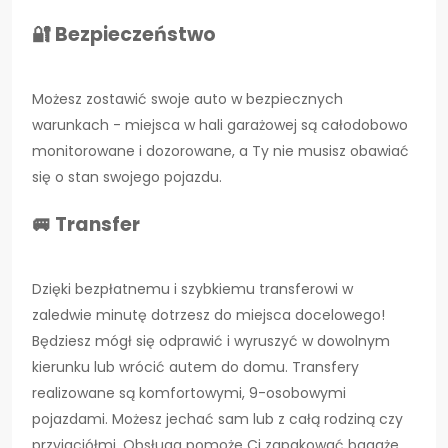
🔐 Bezpieczeństwo
Możesz zostawić swoje auto w bezpiecznych
warunkach - miejsca w hali garażowej są całodobowo
monitorowane i dozorowane, a Ty nie musisz obawiać
się o stan swojego pojazdu.
🚐 Transfer
Dzięki bezpłatnemu i szybkiemu transferowi w
zaledwie minutę dotrzesz do miejsca docelowego!
Będziesz mógł się odprawić i wyruszyć w dowolnym
kierunku lub wrócić autem do domu. Transfery
realizowane są komfortowymi, 9-osobowymi
pojazdami. Możesz jechać sam lub z całą rodziną czy
przyjaciółmi. Obsługa pomoże Ci zapakować bagaże,