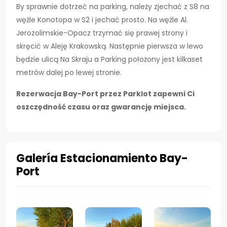
By sprawnie dotrzeć na parking, należy zjechać z S8 na
węźle Konotopa w S2 i jechać prosto. Na węźle Al.
Jerozolimskie-Opacz trzymać się prawej strony i
skręcić w Aleję Krakowską. Następnie pierwsza w lewo
będzie ulicą Na Skraju a Parking położony jest kilkaset
metrów dalej po lewej stronie.
Rezerwacja Bay-Port przez Parklot zapewni Ci
oszczędność czasu oraz gwarancję miejsca.
Galería Estacionamiento Bay-
Port