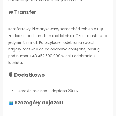
dozoruje go zarówno w dzień jak i w nocy.
🚐 Transfer
Komfortowy, klimatyzowany samochód zabierze Cię
za darmo pod sam terminal lotniska. Czas transferu to
jedynie 15 minut. Po przylocie i odebraniu swoich
bagaży zadzwoń do całodobowo dostępnej obsługi
pod numer +48 452 500 999 w celu odebrania z
lotniska.
🍵 Dodatkowo
Szerokie miejsce - dopłata 20PLN
Szczegóły dojazdu